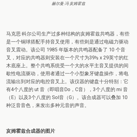
赫尔曼·冯·亥姆霍兹
马克思·科尔公司生产过多种结构的亥姆霍兹共鸣器，有些
是一个铜球搭配手持音叉使用，有些则是通过电磁力驱动
音叉震动。该公司 1985 年版本的共鸣器配备了 10 个音
叉，对应的共鸣器则安装在一个尺寸为39½ x 29英寸的红
木底座上。整个共鸣系统受一个大的水平主音叉提供的间
歇性电流驱动，使用者通过一个小型象牙键盘操作，将电
流输出到对应的电控音叉上。该仪器的键盘十分特别：它
有4个八度的 ut 音（即唱音Do，C音），3个八度的 mi 音
（E）以及3个八度的 Sol音（G）。该合成器可以叠加 10
种泛音音色，来发出多种元音的声音。
亥姆霍兹合成器的图片