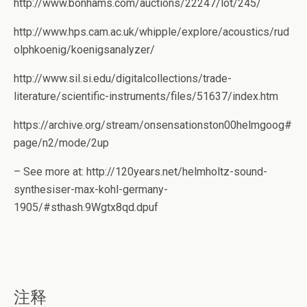
http://www.bonhams.com/auctions/22247/lot/245/
http://www.hps.cam.ac.uk/whipple/explore/acoustics/rud
olphkoenig/koenigsanalyzer/
http://www.sil.si.edu/digitalcollections/trade-
literature/scientific-instruments/files/51637/index.htm
https://archive.org/stream/onsensationston00helmgoog#
page/n2/mode/2up
– See more at: http://120years.net/helmholtz-sound-
synthesiser-max-kohl-germany-
1905/#sthash.9Wgtx8qd.dpuf
注释