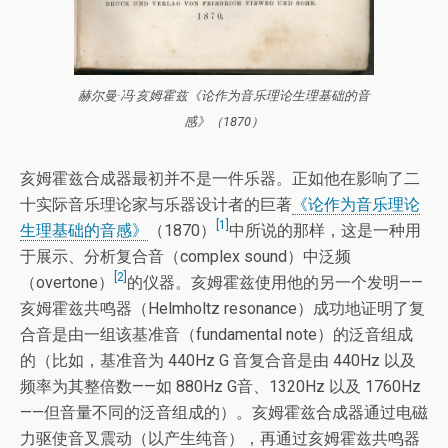
赫尔曼·冯·亥姆霍兹《论作为音乐理论生理基础的音
感》（1870）
亥姆霍兹合成器最初并不是一件乐器。正如他在影响了二
十实际音乐理论家与乐器设计者的巨著
《论作为音乐理论
[1]
生理基础的音感》
（1870）
中所说的那样，这是一种用
于展示、分析复合音（complex sound）中泛频
[2]
（overtone）
的仪器。亥姆霍兹使用他的另一个发明——
亥姆霍兹共鸣器（Helmholtz resonance）成功地证明了复
合音是由一组该基准音（fundamental note）的泛音组成
的（比如，基准音为 440Hz G 音复合音是由 440Hz 以及
频率为其整倍数——如 880Hz G音、1320Hz 以及 1760Hz
——但音量不同的泛音组成的）。亥姆霍兹合成器通过电磁
力驱使音叉震动（以产生纯音），再通过亥姆霍兹共鸣器