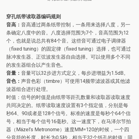
穿孔纸带读取器编码规则
音高：
音高通过两条纸带控制，一条用来选择八度，另一
条确定八度中的音。八度选择范围为7个，音高范围为12
个，也就是说总共有84个音。这些音可通过电子调律器
（fixed tuning）的固定律（fixed tuning）选择，也可通过
脉冲发生器、正弦波发生器自由选择。可以使用多个不同
的发生器组合以产生音色。
音量：
音量可以32步进方式定义，每步进增益为1.5dB。
音色：
声音色彩（timbre）可使用14频带滤波器或其他滤
波器组合进行处理。
时值：信号的时值是由纸带等距孔数量和读取器读取速度
共同决定的。纸带读取速度设置有3个指定值，分别是每
秒64、90或者是128个信号。标准的速度是每秒个64个信
号，相当于每个信号16毫秒。这一速度下，在马泽尔节拍
器（Mäzel’s Metronome）速度MM=120的时候，一个四
分音符的长度，时长为0.5秒，相当于32个纸孔的时值；同