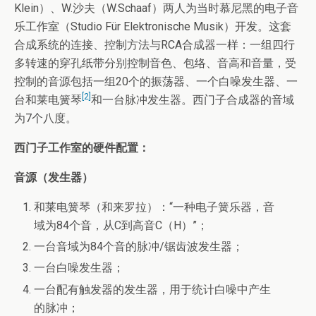
Klein）、W.沙夫（W.Schaaf）两人为当时慕尼黑的电子音
乐工作室（Studio Für Elektronische Musik）开发。这套
合成系统的连接、控制方法与RCA合成器一样：一组四行
多转速的穿孔纸带分别控制音色、包络、音高和音量，受
控制的音源包括一组20个的振荡器、一个白噪发生器、一
[2]
台和莱电簧琴
和一台脉冲发生器。西门子合成器的音域
为7个八度。
西门子工作室的硬件配置：
音源（发生器）
和莱电簧琴（和来罗拉）：“一种电子簧乐器，音
域为84个音，从C到高音C（H）”；
一台音域为84个音的脉冲/锯齿波发生器；
一台白噪发生器；
一台配有触发器的发生器，用于统计白噪中产生
的脉冲；