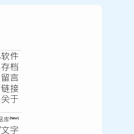
S软件
容存档
留言
情链接
关于
据库
(New!)
g/文字