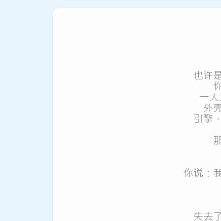
也许
一天
外
引擎
你说：
失去