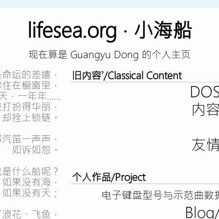
lifesea.org · 小海船
现在算是 Guangyu Dong 的个人主页
是命运的差遣，
旧内容
/Classical Content
?
你住在橱窗里，
DO
天，一年年……
内
壳打扮得华丽，
，却拴上锁链。
那汽笛一声声，
友
如诉如怨。
我是什么船呢？
个人作品/Project
如果没有海，
如果没有天；
电子键盘型号与示范曲数
Blo
了浪花、飞鱼，