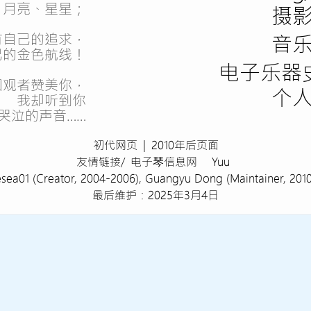
、月亮、星星；
摄
有自己的追求，
音
己的金色航线！
电子乐器
围观者赞美你，
个
我却听到你
哭泣的声音……
初代网页
|
2010年后页面
友情链接/
电子琴信息网
Yuu
esea01
(Creator, 2004-2006)
, Guangyu Dong
(Maintainer, 201
最后维护：2025年3月4日