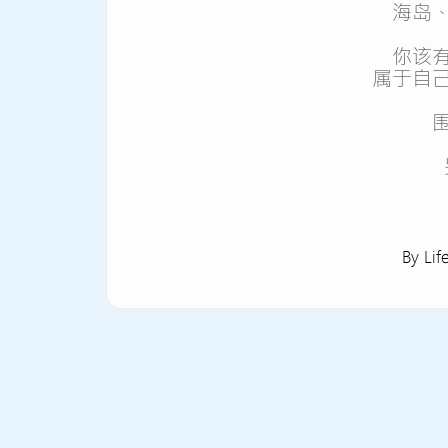
海岛
你该
属于自
By Lif