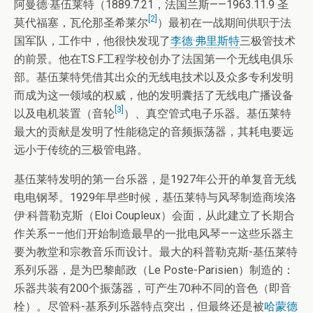
阿曼德·基伍莱特（1889.7.21，法国兰斯——1963.11.9 圣
[2]
莫代福塞，瓦伦那圣希莱尔
）最初在一战期间供职于法
国军队，工作中，他很快发现了
李德·弗里斯特
三极管技术
的前景。他在T.S.F工程学校创办了法国第一个无线电俱乐
部。基伍莱特凭借其出众的无线电技术以及众多专利发明
而成为这一领域的权威，他的发明囊括了无线电广播设备
[3]
以及电机装置（音轮
）、真空管式电子乐器。基伍莱特
最大的贡献是发明了性能稳定的音频振荡器，其耗电要远
远小于传统的三极管电路。
基伍莱特发明的第一台乐器，是1927年公开的单复音无线
电电钢琴。1929年早些时候，基伍莱特与风琴制造商埃洛
伊·科普勒克斯（Eloi Coupleux）会面，从此建立了长期合
作关系——他们开始制造最早的一批电风琴——这些乐器主
要为教堂和宗教音乐而设计。最大的科普勒克斯-基伍莱特
系列乐器，是为巴黎邮政（Le Poste-Parisien）制造的：
乐器共装有200个振荡器，可产生70种不同的音色（即音
栓）。尽管科-基系列乐器特点突出，但最终还是被
哈蒙德