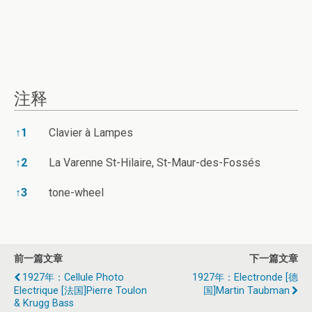
注释
注释
↑
1
Clavier à Lampes
↑
2
La Varenne St-Hilaire, St-Maur-des-Fossés
↑
3
tone-wheel
前一篇文章
下一篇文章
1927年：Cellule Photo
1927年：Electronde [德
Electrique [法国]Pierre Toulon
国]Martin Taubman
& Krugg Bass