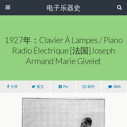
电子乐器史
1927年：Clavier À Lampes / Piano
Radio Èlectrique [法国]Joseph
Armand Marie Givelet
分享
推文
Pin
邮件
SMS