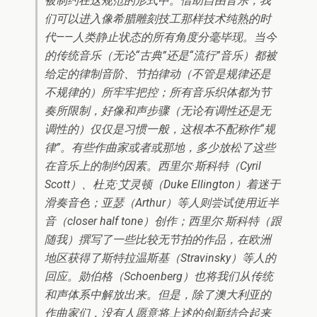
被制约在这规范的形式中。借助自由音乐，我
们可以进入像希腊雕刻技工那样技术纯熟的时
代——人类静止状态的所有角度分毫毕现。当今
的传统音乐（无论“古典”还是“流行”音乐）都被
给定的律制音阶、节拍律动（不管是规律还是
不规律的）所牢牢把控；所有音乐织体都为节
奏所限制，好像和声步骤（无论有调性还是无
调性的）仅仅是习惯一般，这根本不配称作“规
律”。有些作曲家或者或那地，多少放松了这些
在音乐上的制约因素。西里尔·斯科特（Cyril
Scott）、杜克·艾灵顿（Duke Ellington）着迷于
滑奏音色；亚瑟（Arthur）等人则尝试使用近半
音（closer half tone）创作；西里尔·斯科特（跟
随我）撰写了一些比较无节拍的作品，在欧洲
地区获得了斯特拉温斯基（Stravinsky）等人的
回应。勋伯格（Schoenberg）也将我们从传统
和声体系中解放出来。但是，除了澳大利亚的
作曲家们，没有人愿意将上述的创新结合起来