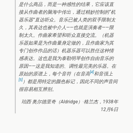
是什么商品，而是一种感性的结果，它应该直
接从作曲者的脑海中传出，通过精妙控制的“机
器乐器”直达听众。音乐已被人类的双手限制太
久，其表达也被中介人——也就是演奏者——限
制太久。作曲家希望和听众直接交流。（机器
乐器如果是为作曲量身定做的，且作曲家为其
专门创作作品的话）机器乐器可以胜任这种情
感表达。这也是我为泰勒明琴创作自由音乐的
原因——这是我知道的、调性最完美的乐器。在
[4]
原始的原谱上，每个音符（在音高
和音强上
[5]
）都是用特定的颜色标记，因此不同的声音间
很容易相互辨别。
珀西·奥尔德里奇（Aldridge）·格兰杰，1938年
12月6日