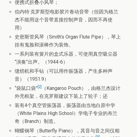
便携式折叠小风琴；
伯内特·克罗斯型电影胶片卷动音带（但因为格兰
杰不能用这个音带直接控制声音，因而不再使
用）
史密斯管风琴（Smith’s Organ Flute Pipe），琴上
挂有鬼脸和滚棒作为装饰。
一系列装有簧片的盒式乐器，可使用真空吸尘器
“演奏”出声。（1944-6）
缝纫机和手钻（可以用作振荡器，产生多种声
音）（1951.9）
[2]
“袋鼠口袋”
（Kangaroo Pouch），由格兰杰设计
外壳框架，在克罗斯建议下装上了轮子；还
装有4个真空管振荡器，振荡器由当地白原中学
（White Plains High School）学电子专业的布兰
奇（Branch）制造。
蝴蝶钢琴（Butterfly Piano），其音与音之间仅相