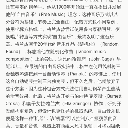
技艺精湛的钢琴手。他从1900年开始就一直在提出并发展
他的“自由音乐”（Free Music）理念：这种音乐形式以八
分音符为基础，节奏上完全自由，记谱方式也不同常例，
使用坐标方格纸上。格兰杰曾尝试使用多台泰勒明琴、变
换唱片转速等方式实现“自由音乐”，最终发明了这台乐
器。格兰杰写于20年代的音乐作品《随机化》（Random
Round），标志着他在随机化作曲（random music
composition）上的尝试，这比约翰·凯奇（John Cage）早
近30年。在最初的自由音乐实验中，格兰杰使用线材将三
台独奏琴连接到一台自动钢琴（Pianola）的琴键上，使用
这台自动钢琴控制三台独奏琴，但不久之后，他就放弃了
这个方案：因为这种组合方式无法使用自动钢琴产生连续
的滑音效果。此后，格兰杰开始与伯内特·克罗斯（Burnett
Cross）和妻子艾拉·格兰杰（Ella Grainger）协作，研究开
发结构更复杂，但设计也更怪异的机器系统。自由音乐机
便是这样一种“机器”：该“机器”可以控制八个振荡器的音
高、音量和音色，机器上有两组大尺寸滚轴，可将四组纸