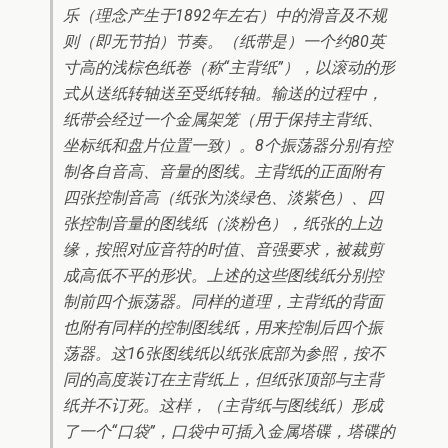
乐（理念产生于1892年左右）中的滑音及不规
则（即无节拍）节奏。（纸带是）一个约80英
寸高的浅棕色纸卷（称“主背纸”），以滚动的形
式从送纸转轴送至受纸转轴。输送的过程中，
纸带会经过一个金属架笼（用于保持主背纸、
坐标纸和盘片位置一致）。8个振荡器分别有控
制各自音高、音量的图线。主背纸的正面附有
四张控制音高（纸张为淡绿色、淡紫色）、四
张控制音量的图线纸（淡粉色），纸张的上边
缘，按照对应音符的时值、音强要求，被裁剪
成高低不平的形状。上述的这些图线纸分别控
制前四个振荡器。同样的道理，主背纸的背面
也附有同样的控制图线纸，用来控制后四个振
荡器。这16张图线纸以纸张底部为参照，按不
同的高度装订在主背纸上，但纸张顶部与主背
纸并不订死。这样，（主背纸与图线纸）形成
了一个“口袋”，口袋中可插入金属塔碟，塔碟的