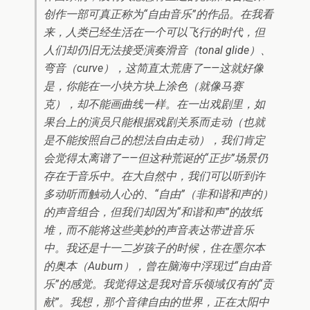
创作一部可真正称为“自由音乐”的作品。在我看
来，人类已经生活在一个可以飞行的时代，但
人们却仍旧无法接受演奏滑音（tonal glide）、
弯音（curve），这简直太荒唐了——这就好像
是，你能在一小块方块上涂色（就像马赛
克），却不能画曲线一样。在一出戏剧里，如
果台上的演员只能根据戏剧关系而走动（也就
是不能按照自己的想法自由走动），我们肯定
会觉得太离谱了——但这种荒诞的“正步”场景仍
存在于音乐中。在大自然中，我们可以听到许
多动听而触动人心的、“自由”（非和谐和声的）
的声音组合，但我们却因为“和谐和声”的故纸
堆，而不能将这些美妙的声音表达带进音乐
中。我还是十一二岁孩子的时候，住在墨尔本
的奥本（Auburn），曾在脑海中浮现过“自由音
乐”的感觉。我觉得这是我对音乐领域仅有的“贡
献”。我想，那个音律自由的世界，正在太阳中