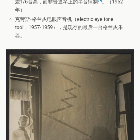
[3]
差1/6音高，而非普通琴上的半音律制
。（1952
年）
克劳斯-格兰杰电眼声音机（electric eye tone
tool，1957-1959），是现存的最后一台格兰杰乐
器。